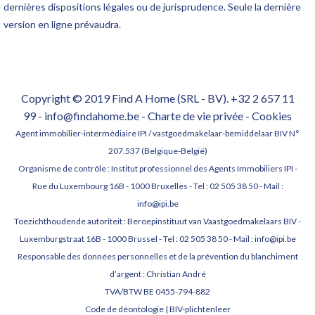
dernières dispositions légales ou de jurisprudence. Seule la dernière
version en ligne prévaudra.
Copyright © 2019 Find A Home (SRL - BV). +32 2 657 11
99 - info@findahome.be -
Charte de vie privée
-
Cookies
Agent immobilier-intermédiaire IPI / vastgoedmakelaar-bemiddelaar BIV N°
207.537 (Belgique-België)
Organisme de contrôle : Institut professionnel des Agents Immobiliers IPI -
Rue du Luxembourg 16B - 1000 Bruxelles - Tel : 02 505 38 50 - Mail :
info@ipi.be
Toezichthoudende autoriteit : Beroepinstituut van Vaastgoedmakelaars BIV -
Luxemburgstraat 16B - 1000 Brussel - Tel : 02 505 38 50 - Mail : info@ipi.be
Responsable des données personnelles et de la prévention du blanchiment
d’argent : Christian André
TVA/BTW BE 0455-794-882
Code de déontologie
|
BIV-plichtenleer