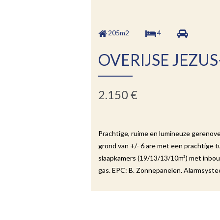
205m2
4
OVERIJSE JEZUS
2.150 €
Prachtige, ruime en lumineuze gerenov
grond van +/- 6 are met een prachtige t
slaapkamers (19/13/13/10m²) met inbouw
gas. EPC: B. Zonnepanelen. Alarmsystee