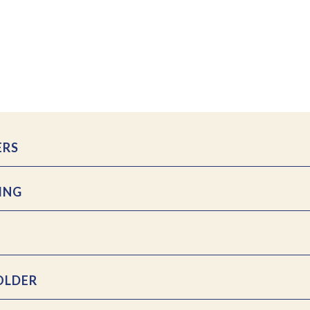
ERS
ING
OLDER