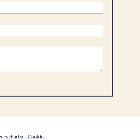
vacycharter
-
Cookies