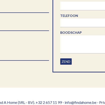
TELEFOON
BOODSCHAP
ZEND
d A Home (SRL - BV). +32 2 657 11 99 - info@findahome.be -
Pri