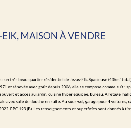
-EIK, MAISON À VENDRE
ans un très beau quartier résidentiel de Jezus-Eik. Spacieuse (435m² total
1971 et rénovée avec goût depuis 2006, elle se compose comme suit : spa
uvert et accès au jardin, cuisine hyper équipée, bureau. A l'étage, hall d
ale avec salle de douche en suite. Au sous-sol, garage pour 4 voitures, 
022. EPC 193 (B). Les renseignements et superficies sont donnés à titre 