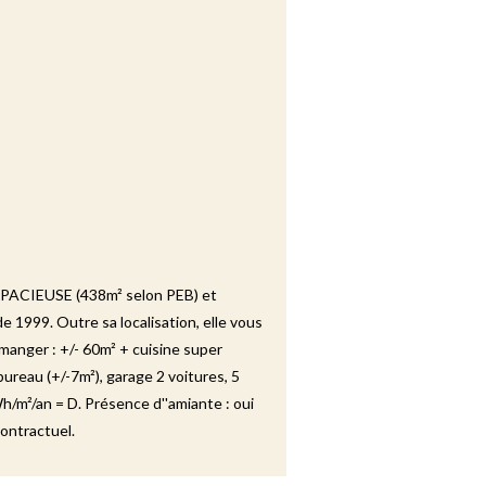
PACIEUSE (438m² selon PEB) et
 1999. Outre sa localisation, elle vous
 manger : +/- 60m² + cuisine super
ureau (+/-7m²), garage 2 voitures, 5
h/m²/an = D. Présence d''amiante : oui
contractuel.