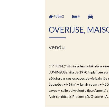
438m2
4
OVERIJSE, MAI
vendu
OPTION // Située à Jezus-Eik, dans 
LUMINEUSE villa de 1970 implantée sur u
séduira par ses espaces de vie baignés d
équipée : +/- 19m² + family room : +/- 2
caves + salle polyvalente (jeux/sports)
(voir certificat). P-score : D. G-score :