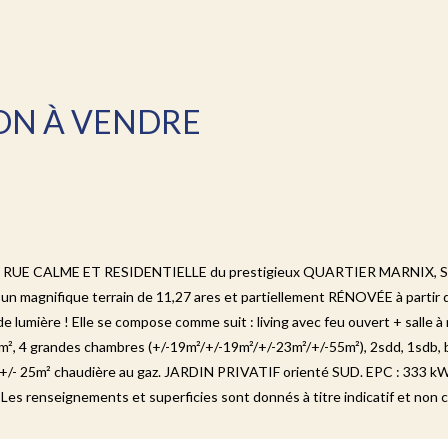
SON À VENDRE
une RUE CALME ET RESIDENTIELLE du prestigieux QUARTIER MARNIX, S
n magnifique terrain de 11,27 ares et partiellement RÉNOVÉE à partir de
e lumière ! Elle se compose comme suit : living avec feu ouvert + salle à
0m², 4 grandes chambres (+/-19m²/+/-19m²/+/-23m²/+/-55m²), 2sdd, 1sdb, b
 : +/- 25m² chaudière au gaz. JARDIN PRIVATIF orienté SUD. EPC : 333 kW
 A. Les renseignements et superficies sont donnés à titre indicatif et non 